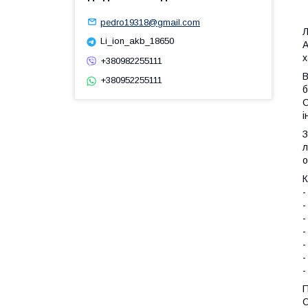
pedro19318@gmail.com
Л
Li_ion_akb_18650
А
х
+380982255111
B
+380952255111
б
С
і
З
л
о
К
-
-
-
-
-
-
-
П
О