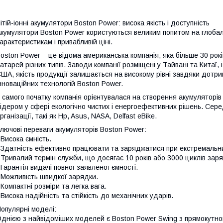
ітій-іонні акумулятори Boston Power: висока якість і доступність
кумулятори Boston Power користуються великим попитом на глобал
арактеристикам і привабливій ціні.
oston Power – це відома американська компанія, яка більше 30 рок
атарей різних типів. Заводи компанії розміщені у Тайвані та Китаї
ША, якість продукції залишається на високому рівні завдяки дотр
нноваційних технологій Boston Power.
 самого початку компанія орієнтувалася на створення акумуляторі
ідером у сфері екологічно чистих і енергоефективних рішень. Серед
рганізації, такі як Hp, Asus, NASA, Delfast eBike.
лючові переваги акумуляторів Boston Power:
 Висока ємність.
 Здатність ефективно працювати та заряджатися при екстремальних
 Тривалий термін служби, що досягає 10 років або 3000 циклів зар
 Гарантія видачі повної заявленої ємності.
 Можливість швидкої зарядки.
 Компактні розміри та легка вага.
 Висока надійність та стійкість до механічних ударів.
опулярні моделі:
днією з найвідоміших моделей є Boston Power Swing з прямокутно