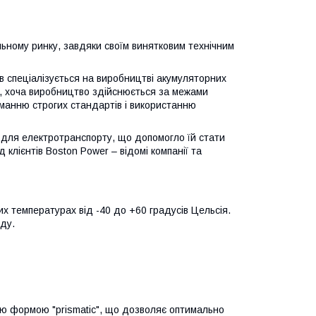
ьному ринку, завдяки своїм винятковим технічним
ів спеціалізується на виробництві акумуляторних
, і, хоча виробництво здійснюється за межами
иманню строгих стандартів і використанню
в для електротранспорту, що допомогло їй стати
 клієнтів Boston Power – відомі компанії та
 температурах від -40 до +60 градусів Цельсія.
яду.
ю формою "prismatic", що дозволяє оптимально