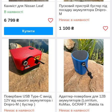
Канміст для Nissan Leaf
Пусковий пристрій бустер під
посадку акумулятора Dnipro-
В наявності
M
6 799
Немає в наявності
₴
1 100
₴
Купити
Повербанк USB Type-C вихід
Адаптер-повербанк для 12В
12V від нашого акумулятора і
акумуляторів (LomVum,
Dnipro-M ( бустер )
KoMax, GCRAFT ,Makita та
інші)
Немає в наявності
Немає в наявності