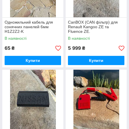
Одножильний кабель для
CanBOX (CAN фільтр) для
сонячних панелей 6мм
Renault Kangoo ZE та
H1Z2Z2-K
Fluence ZE.
В наявності
В наявності
65
5 999
₴
₴
Купити
Купити