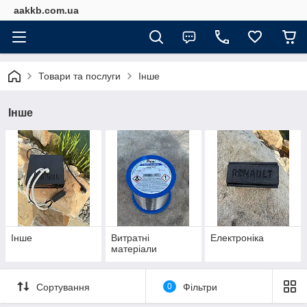
aakkb.com.ua
Товари та послуги
Інше
Інше
Інше
Витратні
Електроніка
матеріали
Сортування
0
Фільтри