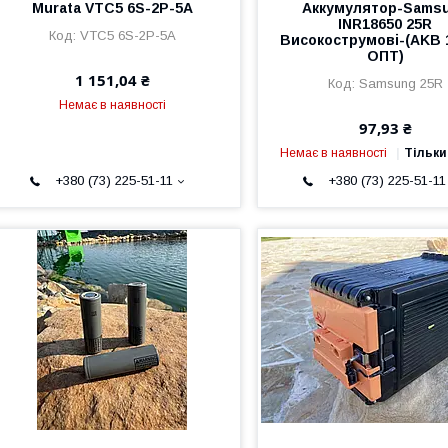
Murata VTC5 6S-2P-5A
Аккумулятор-Sams
INR18650 25R
VTC5 6S-2P-5A
Високострумові-(AKB 
ОПТ)
1 151,04 ₴
Samsung 25R
Немає в наявності
97,93 ₴
Немає в наявності
Тільки
+380 (73) 225-51-11
+380 (73) 225-51-11