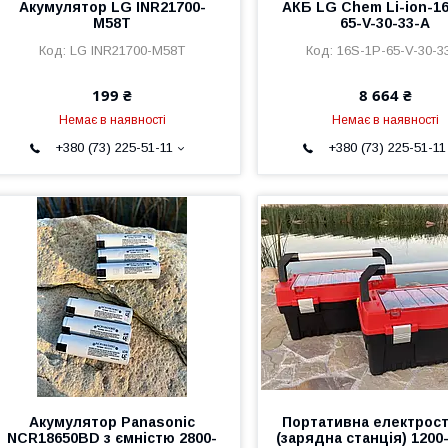
Акумулятор LG INR21700-
АКБ LG Chem Li-ion-1
M58T
65-V-30-33-A
LG INR21700-M58T
16S-1P-65-V-30-3
199 ₴
8 664 ₴
Немає в наявності
Немає в наявності
+380 (73) 225-51-11
+380 (73) 225-51-11
Акумулятор Panasonic
Портативна електрост
NCR18650BD з ємністю 2800-
(зарядна станція) 1200