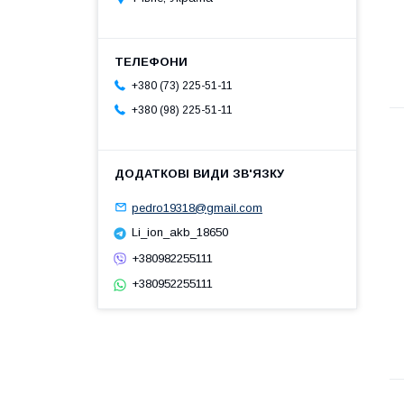
+380 (73) 225-51-11
+380 (98) 225-51-11
pedro19318@gmail.com
Li_ion_akb_18650
+380982255111
+380952255111