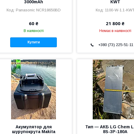
3000mAh
KWT
Panasonic NCR18650BD
1100-W-1.1-KW
60 ₴
21 800 ₴
В наявності
Немає в наявності
Купити
+380 (73) 225-51-11
Акумулятор для
Тип — АКБ LG Chem Li
шурупокрута Makita
8S-3P-180A