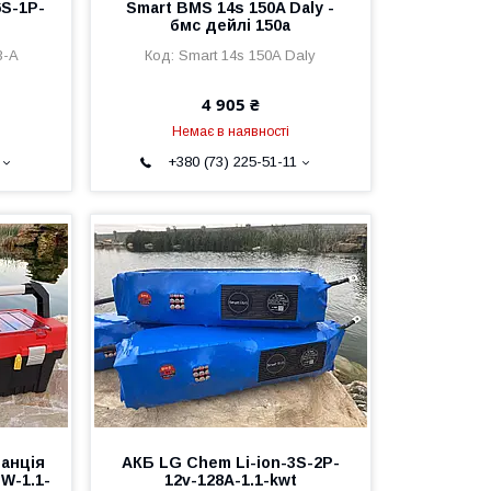
6S-1P-
Smart BMS 14s 150A Daly -
бмс дейлі 150а
3-A
Smart 14s 150A Daly
4 905 ₴
Немає в наявності
+380 (73) 225-51-11
анція
АКБ LG Chem Li-ion-3S-2P-
-W-1.1-
12v-128A-1.1-kwt