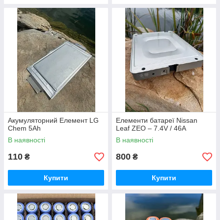
Акумуляторний Елемент LG
Елементи батареї Nissan
Chem 5Ah
Leaf ZEO – 7.4V / 46A
В наявності
В наявності
110
800
₴
₴
Купити
Купити