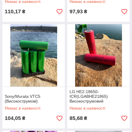
Немає в наявності
Немає в наявності
110,17
97,93
₴
₴
LG HE2-18650-
Sony/Murata VTC5
ICR(LGABHE21865)
(Високострумові)
Високострумовий
Немає в наявності
Немає в наявності
104,05
85,68
₴
₴