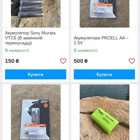
Акумулятор Sony Murata
VTC6 (В заміненій
Акумулятори PKCELL AA –
термоусадці)
1.5V
В наявності
В наявності
150
500
₴
₴
Купити
Купити