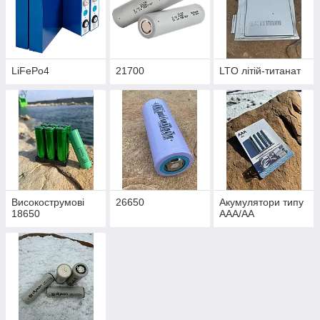
LiFePo4
21700
LTO літій-титанат
Високострумові
26650
Акумулятори типу
18650
AAA/AA