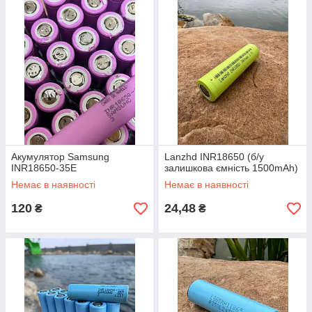
Акумулятор Samsung
Lanzhd INR18650 (б/у
INR18650-35E
залишкова ємність 1500mAh)
Немає в наявності
Немає в наявності
120
24,48
₴
₴