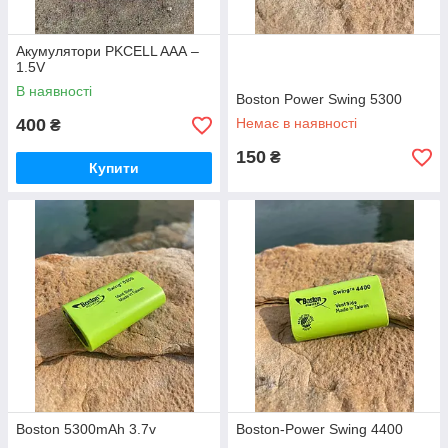
Акумулятори PKCELL AAА –
1.5V
В наявності
Boston Power Swing 5300
400
Немає в наявності
₴
150
₴
Купити
Boston 5300mAh 3.7v
Boston-Power Swing 4400