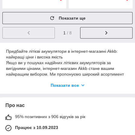
Показати ще
1
/ 8
Придбайте літієві акумулятори в інтернет-магазині Akkb:
найкращі ціни і висока якість
Якщо ви у пошуках надійних літієвих акумуляторів за
вигідними цінами, інтернет-магазин Akkb стане вашим
найкращим вибором. Ми пропонуємо широкий асортимент
літієвих акумуляторів для різноманітних пристроїв,
Показати все
забезпечуючи ефективне і стабільне живлення для ваших
електронних пристроїв.
**Найкраща ціна на літієві акумулятори**
Про нас
У нашому магазині ви знайдете літієві акумулятори за
найвигіднішими цінами на ринку. Ми забезпечуємо високу
якість продукції, що дозволяє вашим пристроям працювати
95% позитивних з 906 відгуків за рік
ефективно і довго. Вибір Akkb — це інвестиція в довговічність
Працює з 10.09.2023
і надійність за доступною ціною.