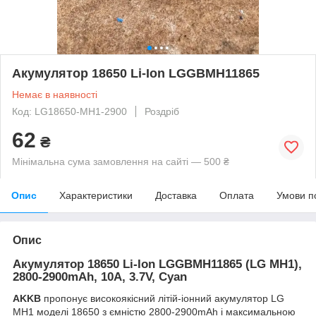
Акумулятор 18650 Li-Ion LGGBMH11865
Немає в наявності
Код: LG18650-MH1-2900
Роздріб
62
₴
Мінімальна сума замовлення на сайті — 500 ₴
Опис
Характеристики
Доставка
Оплата
Умови п
Опис
Акумулятор 18650 Li-Ion LGGBMH11865 (LG MH1),
2800-2900mAh, 10A, 3.7V, Cyan
AKKB
пропонує високоякісний літій-іонний акумулятор LG
MH1 моделі 18650 з ємністю 2800-2900mAh і максимальною