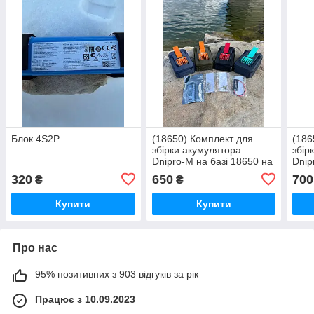
Блок 4S2P
(18650) Комплект для
(186
збірки акумулятора
збір
Dnipro-M на базі 18650 на
Dnip
5 акб
10ак
320
650
700
₴
₴
Купити
Купити
Про нас
95% позитивних з 903 відгуків за рік
Працює з 10.09.2023