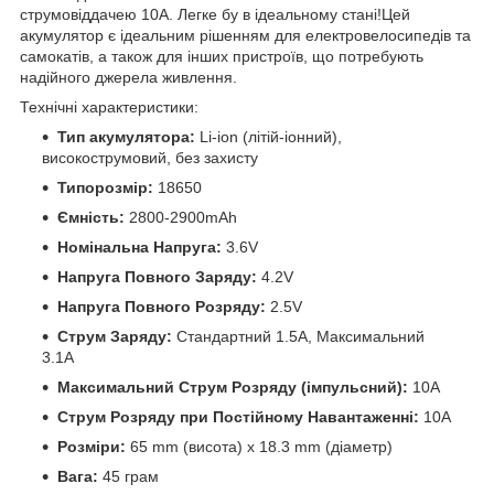
струмовіддачею 10A. Легке бу в ідеальному стані!Цей
акумулятор є ідеальним рішенням для електровелосипедів та
самокатів, а також для інших пристроїв, що потребують
надійного джерела живлення.
Технічні характеристики:
Тип акумулятора:
Li-ion (літій-іонний),
високострумовий, без захисту
Типорозмір:
18650
Ємність:
2800-2900mAh
Номінальна Напруга:
3.6V
Напруга Повного Заряду:
4.2V
Напруга Повного Розряду:
2.5V
Струм Заряду:
Стандартний 1.5A, Максимальний
3.1A
Максимальний Струм Розряду (імпульсний):
10A
Струм Розряду при Постійному Навантаженні:
10A
Розміри:
65 mm (висота) x 18.3 mm (діаметр)
Вага:
45 грам