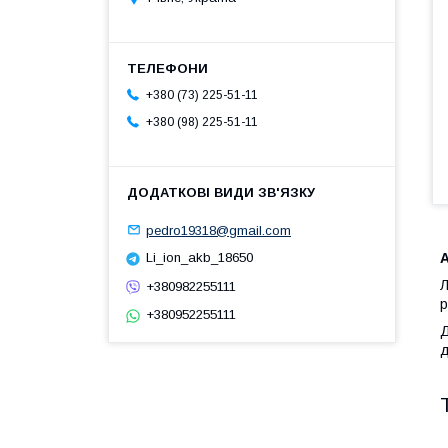
+380 (73) 225-51-11
+380 (98) 225-51-11
pedro19318@gmail.com
Li_ion_akb_18650
Л
+380982255111
р
+380952255111
Д
д