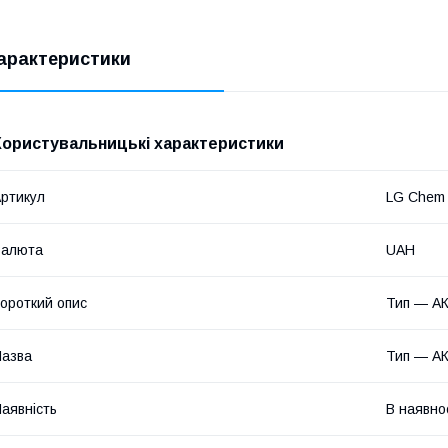
арактеристики
Користувальницькі характеристики
ртикул
LG Chem
Валюта
UAH
ороткий опис
Тип — АК
азва
Тип — АК
аявність
В наявно