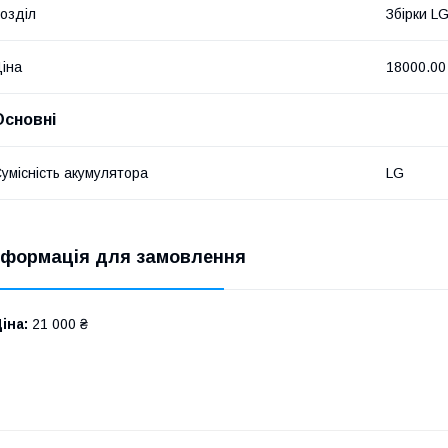
озділ
Збірки L
іна
18000.00
Основні
умісність акумулятора
LG
нформація для замовлення
іна:
21 000 ₴