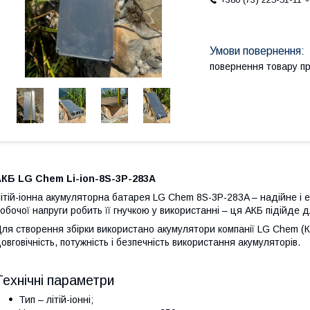
повернення товару п
АКБ LG Chem Li-ion-8S-3P-283A
ітій-іонна акумуляторна батарея LG Chem 8S-3P-283A – надійне і 
обочої напруги робить її гнучкою у використанні – ця АКБ підійде 
ля створення збірки використано акумулятори компанії LG Chem (К
овговічність, потужність і безпечність використання акумуляторів.
Технічні параметри
Тип – літій-іонні;