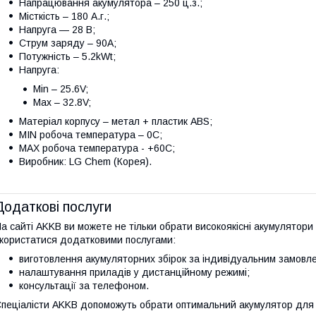
Напрацювання акумулятора – 250 ц.з.;
Місткість – 180 А.г.;
Напруга — 28 В;
Струм заряду – 90А;
Потужність – 5.2kWt;
Напруга:
Min – 25.6V;
Max – 32.8V;
Матеріал корпусу – метал + пластик ABS;
MIN робоча температура – 0С;
MAX робоча температура - +60С;
Виробник: LG Chem (Корея).
Додаткові послуги
а сайті AKKB ви можете не тільки обрати високоякісні акумулятори 
користатися додатковими послугами:
виготовлення акумуляторних збірок за індивідуальним замовл
налаштування приладів у дистанційному режимі;
консультації за телефоном.
пеціалісти AKKB допоможуть обрати оптимальний акумулятор для 