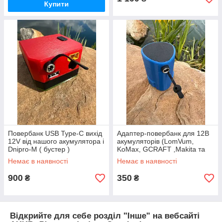
Купити
Повербанк USB Type-C вихід
Адаптер-повербанк для 12В
12V від нашого акумулятора і
акумуляторів (LomVum,
Dnipro-M ( бустер )
KoMax, GCRAFT ,Makita та
інші)
Немає в наявності
Немає в наявності
900
350
₴
₴
Відкрийте для себе розділ "Інше" на вебсайті