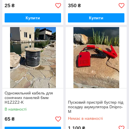
25
350
₴
₴
Купити
Купити
Одножильний кабель для
сонячних панелей 6мм
H1Z2Z2-K
Пусковий пристрій бустер під
посадку акумулятора Dnipro-
В наявності
M
65
Немає в наявності
₴
1 100
₴