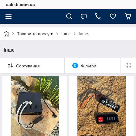
aakkb.com.ua
Товари та послуги
Інше
Інше
Інше
Сортування
0
Фільтри