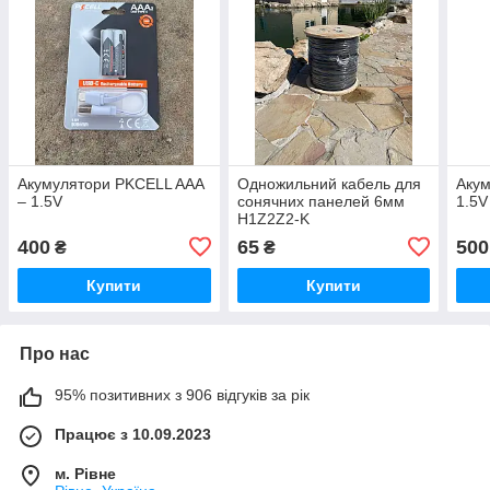
Акумулятори PKCELL AAА
Одножильний кабель для
Акум
– 1.5V
сонячних панелей 6мм
1.5V
H1Z2Z2-K
400
65
500
₴
₴
Купити
Купити
Про нас
95% позитивних з 906 відгуків за рік
Працює з 10.09.2023
м. Рівне