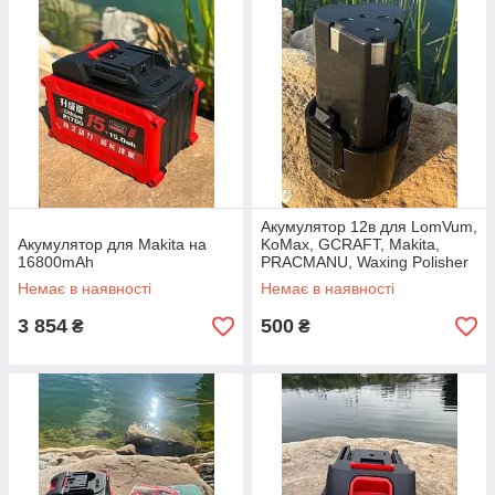
Акумулятор 12в для LomVum,
Акумулятор для Makita на
KoMax, GCRAFT, Makita,
16800mAh
PRACMANU, Waxing Polisher
Немає в наявності
Немає в наявності
3 854
500
₴
₴