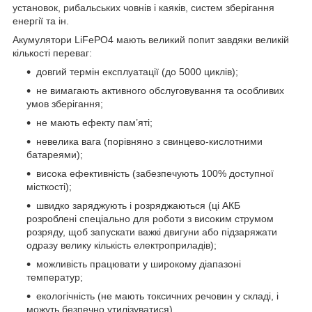
установок, рибальських човнів і каяків, систем зберігання
енергії та ін.
Акумулятори LiFePO4 мають великий попит завдяки великій
кількості переваг:
довгий термін експлуатації (до 5000 циклів);
не вимагають активного обслуговування та особливих
умов зберігання;
не мають ефекту пам’яті;
невелика вага (порівняно з свинцево-кислотними
батареями);
висока ефективність (забезпечують 100% доступної
місткості);
швидко заряджують і розряджаються (ці АКБ
розроблені спеціально для роботи з високим струмом
розряду, щоб запускати важкі двигуни або підзаряжати
одразу велику кількість електроприладів);
можливість працювати у широкому діапазоні
температур;
екологічність (не мають токсичних речовин у складі, і
можуть безпечно утилізуватися).