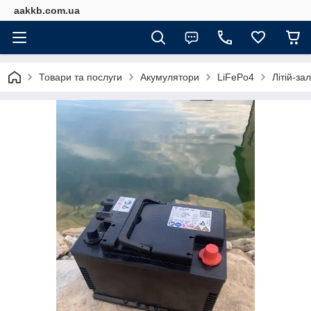
aakkb.com.ua
Товари та послуги
Акумулятори
LiFePo4
Літій-за