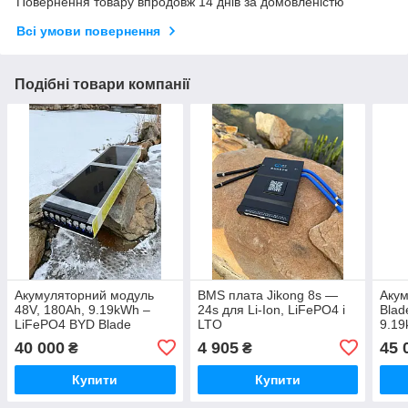
Повернення товару впродовж 14 днів за домовленістю
Всі умови повернення
Подібні товари компанії
Акумуляторний модуль
BMS плата Jikong 8s —
Акум
48V, 180Ah, 9.19kWh –
24s для Li-Ion, LiFePO4 i
Blad
LiFePO4 BYD Blade
LTO
9.19
200
40 000
4 905
45 
₴
₴
Купити
Купити