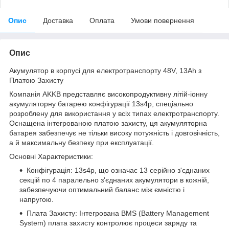
Опис
Доставка
Оплата
Умови повернення
Опис
Акумулятор в корпусі для електротранспорту 48V, 13Ah з
Платою Захисту
Компанія AKKB представляє високопродуктивну літій-іонну
акумуляторну батарею конфігурації 13s4p, спеціально
розроблену для використання у всіх типах електротранспорту.
Оснащена інтегрованою платою захисту, ця акумуляторна
батарея забезпечує не тільки високу потужність і довговічність,
а й максимальну безпеку при експлуатації.
Основні Характеристики:
Конфігурація: 13s4p, що означає 13 серійно з'єднаних
секцій по 4 паралельно з'єднаних акумулятори в кожній,
забезпечуючи оптимальний баланс між ємністю і
напругою.
Плата Захисту: Інтегрована BMS (Battery Management
System) плата захисту контролює процеси заряду та