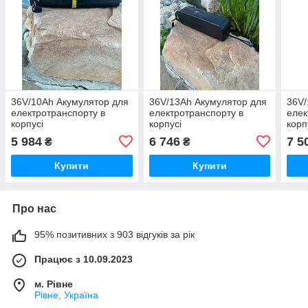
36V/10Ah Акумулятор для
36V/13Ah Акумулятор для
36V/
електротранспорту в
електротранспорту в
елек
корпусі
корпусі
корп
5 984
6 746
7 5
₴
₴
Купити
Купити
Про нас
95% позитивних з 903 відгуків за рік
Працює з 10.09.2023
м. Рівне
Рівне, Україна