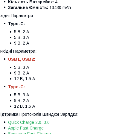
Кількість Батарейок:
4
Загальна Ємність:
13430 mAh
хідні Параметри:
Type-C:
5 В, 2 А
5 В, 3 А
9 В, 2 А
ихідні Параметри:
USB1, USB2:
5 В, 3 А
9 В, 2 А
12 В, 1.5 А
Type-C:
5 В, 3 А
9 В, 2 А
12 В, 1.5 А
ідтримка Протоколів Швидкої Зарядки:
Quick Charge 2.0, 3.0
Apple Fast Charge
Samsung Fast Charge