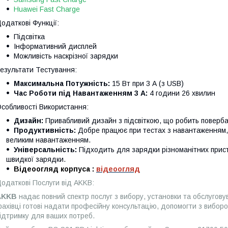
Huawei Fast Charge
одаткові Функції:
Підсвітка
Інформативний дисплей
Можливість наскрізної зарядки
езультати Тестування:
Максимальна Потужність:
15 Вт при 3 А (з USB)
Час Роботи під Навантаженням 3 А:
4 години 26 хвилин
собливості Використання:
Дизайн:
Привабливий дизайн з підсвіткою, що робить поверба
Продуктивність:
Добре працює при тестах з навантаженням, 
великим навантаженням.
Універсальність:
Підходить для зарядки різноманітних пристр
швидкої зарядки.
Відеоогляд корпуса :
відеоогляд
одаткові Послуги від AKKB:
AKKB
надає повний спектр послуг з вибору, установки та обслугову
ахівці готові надати професійну консультацію, допомогти з вибор
ідтримку для ваших потреб.