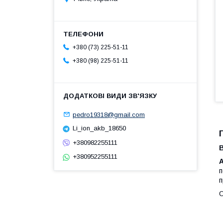
+380 (73) 225-51-11
+380 (98) 225-51-11
pedro19318@gmail.com
Li_ion_akb_18650
+380982255111
+380952255111
п
п
О