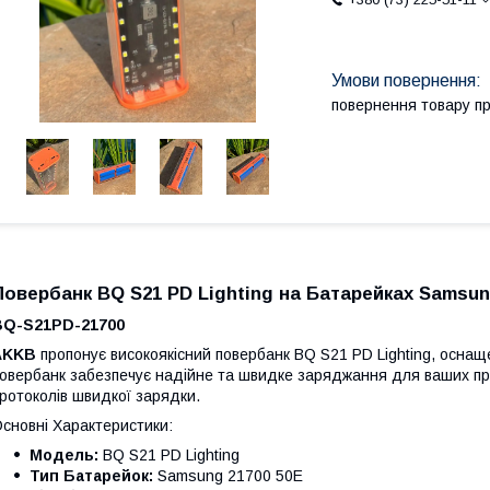
повернення товару п
Повербанк BQ S21 PD Lighting на Батарейках Samsun
BQ-S21PD-21700
AKKB
пропонує високоякісний повербанк BQ S21 PD Lighting, осна
овербанк забезпечує надійне та швидке заряджання для ваших при
ротоколів швидкої зарядки.
сновні Характеристики:
Модель:
BQ S21 PD Lighting
Тип Батарейок:
Samsung 21700 50E