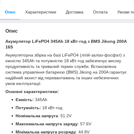
Опис
Характеристики
Доставка
Оплата
Умови п
Опис
Акумулятор LiFePO4 345Ah 18 кВт·год з BMS Jikong 200A
16S
Акумуляторна збірка на базі LiFePO4 (літій-залізо-фосфат) з
ємністю 345Ah та потужністю 18 кВт·год забезпечує високу
продуктивність та тривалий термін служби. Встановлена
система управління батареєю (BMS) Jikong на 200A гарантує
надійний захист від перевантажень та інших небезпечних
умов експлуатації.
Основні характеристики:
Ємність:
345Ah
Потужність:
18 кВт·год
Номінальна напруга
: 51.2V
Максимальна напруга заряду
: 57.6V
Мінімальна напруга розряду
: 44.8V