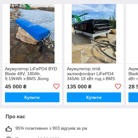
Акумулятор LiFePO4 BYD
Акумулятор літій
Акум
Blade 48V, 180Ah,
залізофосфат LiFePO4
Blad
9.19kWh з BMS Jkong
345Ah 18 кВт·год з BMS
кВт·
200A
Jikong 200A
45 000
135 000
28 
₴
₴
Купити
Купити
Про нас
95% позитивних з 903 відгуків за рік