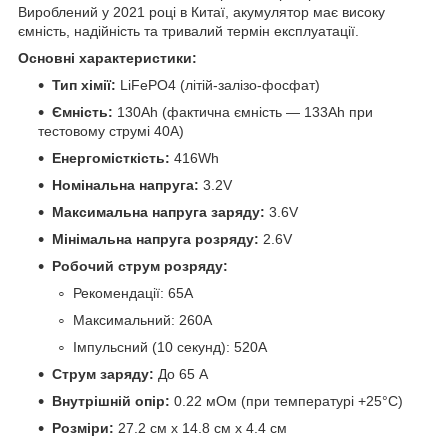
Вироблений у 2021 році в Китаї, акумулятор має високу
ємність, надійність та тривалий термін експлуатації.
Основні характеристики:
Тип хімії:
LiFePO4 (літій-залізо-фосфат)
Ємність:
130Ah (фактична ємність — 133Ah при
тестовому струмі 40А)
Енергомісткість:
416Wh
Номінальна напруга:
3.2V
Максимальна напруга заряду:
3.6V
Мінімальна напруга розряду:
2.6V
Робочий струм розряду:
Рекомендації: 65А
Максимальний: 260А
Імпульсний (10 секунд): 520А
Струм заряду:
До 65 А
Внутрішній опір:
0.22 мОм (при температурі +25°C)
Розміри:
27.2 см x 14.8 см x 4.4 см