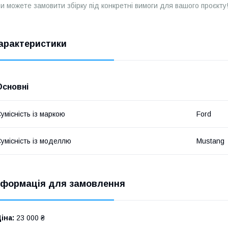
и можете замовити збірку під конкретні вимоги для вашого проєкту
арактеристики
Основні
умісність із маркою
Ford
умісність із моделлю
Mustang
нформація для замовлення
іна:
23 000 ₴