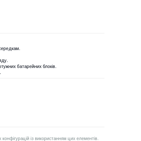
середкам.
яду.
тужних батарейних блоків.
.
х конфігурацій із використанням цих елементів.