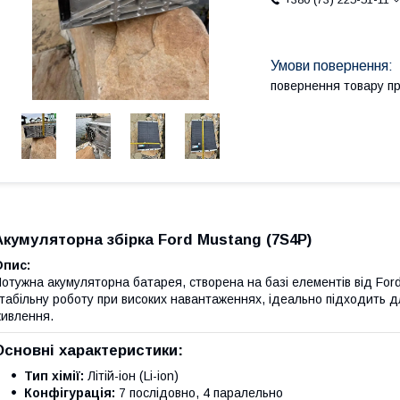
повернення товару п
Акумуляторна збірка Ford Mustang (7S4P)
Опис:
отужна акумуляторна батарея, створена на базі елементів від For
табільну роботу при високих навантаженнях, ідеально підходить дл
ивлення.
Основні характеристики:
Тип хімії:
Літій-іон (Li-ion)
Конфігурація:
7 послідовно, 4 паралельно