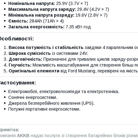
Номінальна напруга:
25.9V (3.7V × 7)
Максимальна напруга заряду:
29.4V (4.2V × 7)
Мінімальна напруга розряду:
19.6V (2.8V × 7)
Ємність:
284Ah (71Ah × 4)
Загальна енергоємність:
7.35 кВт·год
Особливості:
Висока потужність і стабільність
завдяки 4 паралельним о
Широка сумісність
із системами 24V.
Довговічність:
Призначені для тривалих циклів заряду-розр
Гнучкість:
Можливість масштабування для створення більш по
Оригінальні елементи
від Ford Mustang, перевірені на якість
Застосування:
Електромобілі, електровелосипеди та електротехніка.
Сонячні енергосистеми.
Джерела безперебійного живлення (UPS).
Потужні портативні енергосистеми.
римітка:
омпанія
AKKB
надає послуги зі створення батарейних блоків різни