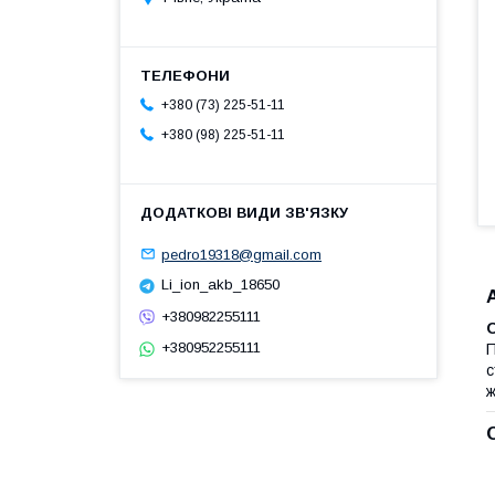
+380 (73) 225-51-11
+380 (98) 225-51-11
pedro19318@gmail.com
Li_ion_akb_18650
+380982255111
+380952255111
П
с
ж