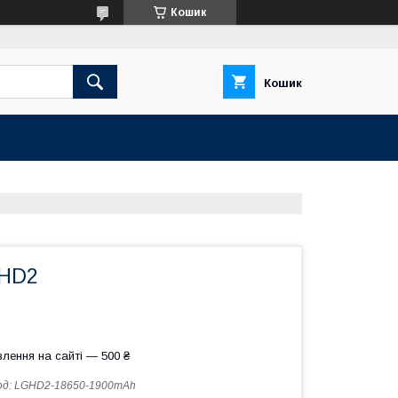
Кошик
Кошик
0HD2
лення на сайті — 500 ₴
од:
LGHD2-18650-1900mAh