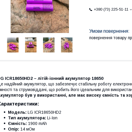
+380 (73) 225-51-11
повернення товару п
G ICR18650HD2 – літій-іонний акумулятор 18650
е надійний акумулятор, що забезпечує стабільну роботу електрон
мності та струмовіддачі, що робить його ідеальним для використа
кумулятор був у використанні, але має високу ємність та х
Характеристики:
Модель:
LG ICR18650HD2
Тип акумулятора:
Li-Ion
Ємність:
1900 mAh
Опір:
14 мОм