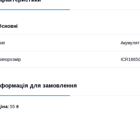
Основні
ип
Акумулят
ипорозмір
ICR1865
нформація для замовлення
іна:
55 ₴