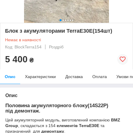
Блок з акумуляторами TerraE30E(154шт)
Немає в наявності
Код: BlockTerra154
Роздріб
5 400
₴
Опис
Характеристики
Доставка
Оплата
Умови п
Опис
Половина акумуляторного блоку(14S22P)
під демонтаж.
Цей акумуляторний модуль, виготовлений компанією
BMZ
Group
, складається з 154
елементів TerraE30E
та
призначений
для
демонтажу
.