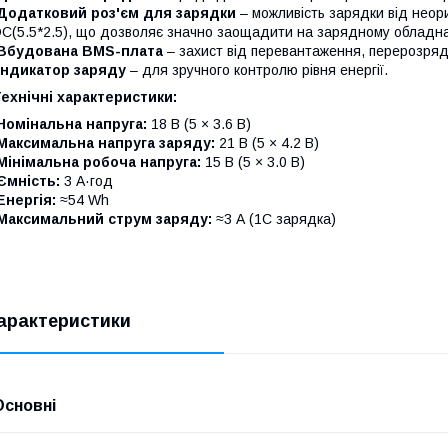
Додатковий роз'єм для зарядки
– можливість зарядки від неор
C(5.5*2.5), що дозволяє значно заощадити на зарядному обладна
Вбудована BMS-плата
– захист від перевантаження, перерозряд
Індикатор заряду
– для зручного контролю рівня енергії.
ехнічні характеристики:
Номінальна напруга:
18 В (5 × 3.6 В)
Максимальна напруга заряду:
21 В (5 × 4.2 В)
Мінімальна робоча напруга:
15 В (5 × 3.0 В)
Ємність:
3 А·год
Енергія:
≈54 Wh
Максимальний струм заряду:
≈3 А (1C зарядка)
арактеристики
Основні