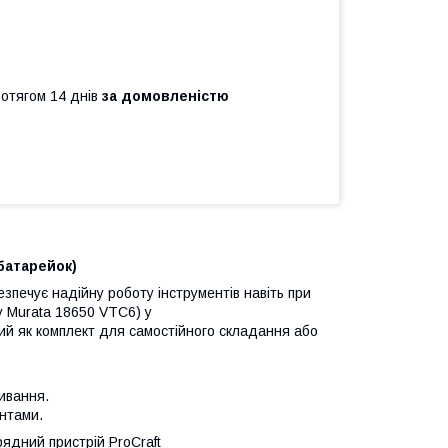
ротягом 14 днів
за домовленістю
батарейок)
зпечує надійну роботу інструментів навіть при
y Murata 18650 VTC6) у
ий як комплект для самостійного складання або
ивання.
нтами.
ядний пристрій ProCraft