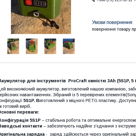
повернення товару п
Акумулятор для інструментів ProCraft ємністю 3Аh (5S1P, 5 
ей високоякісний акумулятор, виготовлений нашою компанією, забе
ерйозних навантаженнях. Зібраний із 5 перевірених елементів(Son
онфігурації
5S1P
. В
иготовлений з міцного PETG пластику. Доступн
к готовий виріб.
сновні переваги:
Конфігурація 5S1P
– стабільна робота та оптимальне енергоспож
Заводські контакти
– забезпечують надійне з’єднання з інструме
Оригінальна зарядка
- заряд здійсюється через оригінальний зар