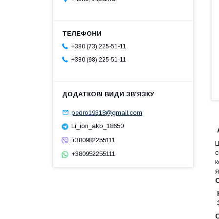
+380 (73) 225-51-11
+380 (98) 225-51-11
pedro19318@gmail.com
Li_ion_akb_18650
+380982255111
Ц
с
+380952255111
к
я
О