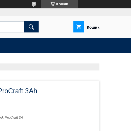
Кошик
Кошик
roCraft 3Ah
од:
ProCraft 3A