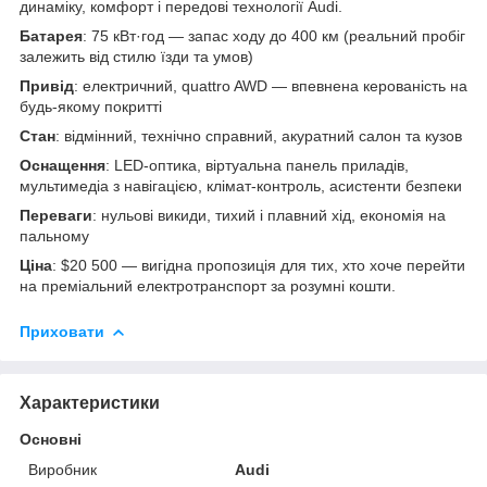
динаміку, комфорт і передові технології Audi.
Батарея
: 75 кВт·год — запас ходу до 400 км (реальний пробіг
залежить від стилю їзди та умов)
Привід
: електричний, quattro AWD — впевнена керованість на
будь-якому покритті
Стан
: відмінний, технічно справний, акуратний салон та кузов
Оснащення
: LED-оптика, віртуальна панель приладів,
мультимедіа з навігацією, клімат-контроль, асистенти безпеки
Переваги
: нульові викиди, тихий і плавний хід, економія на
пальному
Ціна
: $20 500 — вигідна пропозиція для тих, хто хоче перейти
на преміальний електротранспорт за розумні кошти.
Приховати
Характеристики
Основні
Виробник
Audi