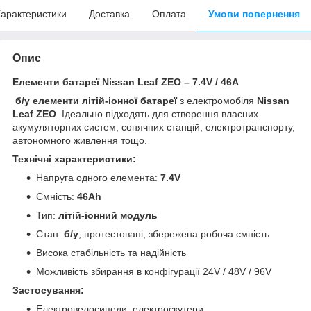
арактеристики
Доставка
Оплата
Умови повернення
Опис
Елементи батареї Nissan Leaf ZEO – 7.4V / 46A
б/у елементи літій-іонної батареї
з електромобіля
Nissan
Leaf ZEO
. Ідеально підходять для створення власних
акумуляторних систем, сонячних станцій, електротранспорту,
автономного живлення тощо.
Технічні характеристики:
Напруга одного елемента:
7.4V
Ємність:
46Ah
Тип:
літій-іонний модуль
Стан:
б/у
, протестовані, збережена робоча ємність
Висока стабільність та надійність
Можливість збирання в конфігурації 24V / 48V / 96V
Застосування:
Електровелосипеди, електроскутери