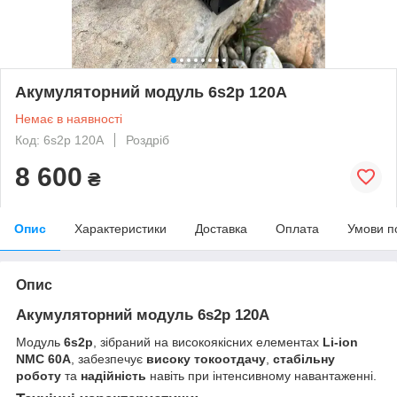
Акумуляторний модуль 6s2p 120A
Немає в наявності
Код: 6s2p 120A
Роздріб
8 600
₴
Опис
Характеристики
Доставка
Оплата
Умови п
Опис
Акумуляторний модуль 6s2p 120A
Модуль
6s2p
, зібраний на високоякісних елементах
Li-ion
NMC 60A
, забезпечує
високу токоотдачу
,
стабільну
роботу
та
надійність
навіть при інтенсивному навантаженні.