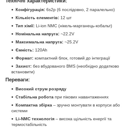
Технічні характеристики:
Конфігурація:
6s2p (6 послідовно, 2 паралельно)
Кількість елементів:
12 шт
Тип хімії:
Li-ion NMC (нікель-марганець-кобальт)
Номінальна напруга:
~22.2V
Максимальна напруга:
~25.2V
Ємність:
120Ah
Формат:
компактний блок, готовий до інтеграції
Захист:
без вбудованого BMS (необхідно додатково
встановити)
Переваги:
Високий струм розряду
Стабільна робота
при пікових навантаженнях
Компактна збірка
– зручно монтувати в корпуси або
системи
Li-NMC технологія
– висока щільність енергії та
термостабільність