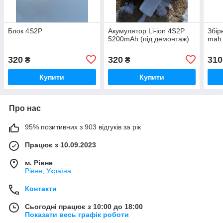
Блок 4S2P
Акумулятор Li-ion 4S2P
Збір
5200mAh (під демонтаж)
mah 
320
320
310
₴
₴
Купити
Купити
Про нас
95% позитивних з 903 відгуків за рік
Працює з 10.09.2023
м. Рівне
Рівне, Україна
Контакти
Сьогодні працює з 10:00 до 18:00
Показати весь графік роботи