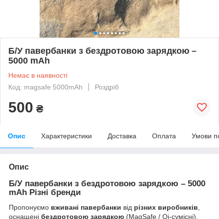
Б/У павербанки з бездротовою зарядкою –
5000 mAh
Немає в наявності
Код: magsafe 5000mAh
Роздріб
500
₴
Опис
Характеристики
Доставка
Оплата
Умови п
Опис
Б/У павербанки з бездротовою зарядкою – 5000
mAh Різні бренди
Пропонуємо
вживані павербанки
від
різних виробників
,
оснащені
бездротовою зарядкою
(MagSafe / Qi-сумісні).