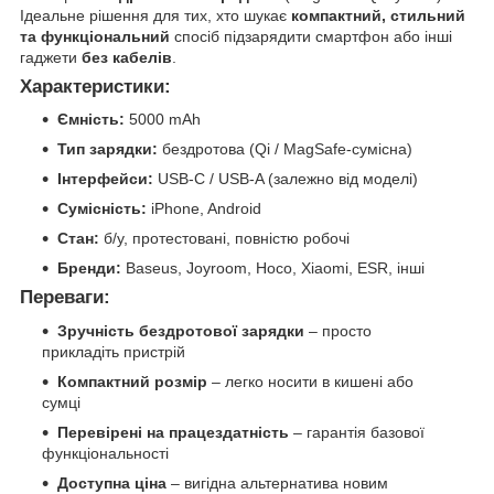
Ідеальне рішення для тих, хто шукає
компактний, стильний
та функціональний
спосіб підзарядити смартфон або інші
гаджети
без кабелів
.
Характеристики:
Ємність:
5000 mAh
Тип зарядки:
бездротова (Qi / MagSafe-сумісна)
Інтерфейси:
USB-C / USB-A (залежно від моделі)
Сумісність:
iPhone, Android
Стан:
б/у, протестовані, повністю робочі
Бренди:
Baseus, Joyroom, Hoco, Xiaomi, ESR, інші
Переваги:
Зручність бездротової зарядки
– просто
прикладіть пристрій
Компактний розмір
– легко носити в кишені або
сумці
Перевірені на працездатність
– гарантія базової
функціональності
Доступна ціна
– вигідна альтернатива новим