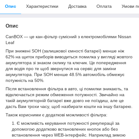
Опис
Характеристики
Доставка
Оплата
Умови п
Опис
CanBOX — це кан-фільтр сумісний з електромобілями Nissan
Leaf
При знижені SOH (залишкової ємності батареї) менше ніж
62% на щиток приборів виводиться помилка у вигляді жовтого
акумулятора зі знаком оклику та ключик. Це попередження
для водія про те щоб звернутися на сервіс для заміни
акумулятора. При SOH менше 48.5% автомобіль обмежує
потужність на 50%.
Після встановлення фільтра в авто, ці помилки зникають, та
відключається режим обмеження потужності. Звичайно на
такій акумуляторній батареї вже довго не поїздиш, але це
дасть Вам трохи часу, щоб назбирати кошти на іншу батарею.
Також корисними є додаткові можливості фільтра:
Є можливість керування потужності рекуперації за
допомогою додатково встановлених кнопок або без
встановлення через WEB-інтерфейс. Наприклад зимою