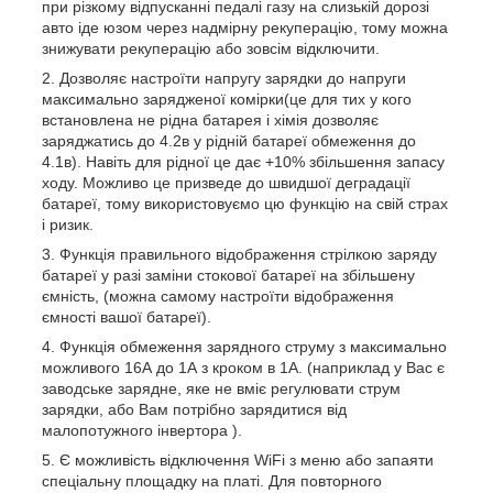
при різкому відпусканні педалі газу на слизькій дорозі
авто іде юзом через надмірну рекуперацію, тому можна
знижувати рекуперацію або зовсім відключити.
Дозволяє настроїти напругу зарядки до напруги
максимально зарядженої комірки(це для тих у кого
встановлена не рідна батарея і хімія дозволяє
заряджатись до 4.2в у рідній батареї обмеження до
4.1в). Навіть для рідної це дає +10% збільшення запасу
ходу. Можливо це призведе до швидшої деградації
батареї, тому використовуємо цю функцію на свій страх
і ризик.
Функція правильного відображення стрілкою заряду
батареї у разі заміни стокової батареї на збільшену
ємність, (можна самому настроїти відображення
ємності вашої батареї).
Функція обмеження зарядного струму з максимально
можливого 16А до 1А з кроком в 1А. (наприклад у Вас є
заводське зарядне, яке не вміє регулювати струм
зарядки, або Вам потрібно зарядитися від
малопотужного інвертора ).
Є можливість відключення WiFi з меню або запаяти
спеціальну площадку на платі. Для повторного