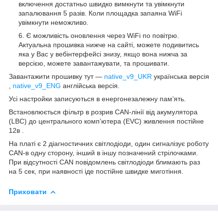
включення достатньо швидко вимкнути та увімкнути
запалювання 5 разів. Коли площадка запаяна WiFi
увімкнути неможливо.
Є можливість оновлення через WiFi по повітрю.
Актуальна прошивка нижче на сайті, можете подивитись
яка у Вас у вебінтерфейсі знизу, якщо вона нижча за
версією, можете завантажувати, та прошивати.
Завантажити прошивку тут —
native_v9_UKR
українська версія
,
native_v9_ENG
англійська версія.
Усі настройки записуються в енергонезалежну пам’ять.
Встановлюється фільтр в розрив САN-лінії від акумулятора
(LBC) до центрального комп’ютера (EVC) живлення постійне
12в .
На платі є 2 діагностичних світлодіоди, один сигналізує роботу
CAN-в одну сторону, інший в іншу позначений стрілочками.
При відсутності САN повідомлень світлодіоди блимають раз
на 5 сек, при наявності іде постійне швидке миготіння.
Приховати