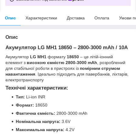
Опис
Характеристики
Доставка
Оплата
Умови п
Опис
Акумулятор LG MH1 18650 – 2800-3000 mAh / 10A
Акумулятор
LG MH1
формату
18650
– це літій-іонний
елемент з
високою ємністю 2800-3000 mAh
, розроблений
для стабільної роботи в пристроях із
помірним струмом
навантаження
. Ідеально підходить для павербанків, ліхтарів,
електротранспорту
Технічні характеристики:
Тип:
Li-ion INR
Формат:
18650
Фактична ємність:
2800-3000 mAh
Номінальна напруга:
3.6V
Максимальна напруга:
4.2V