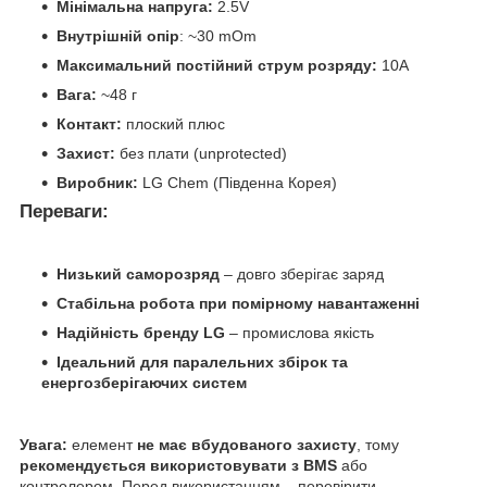
Мінімальна напруга:
2.5V
Внутрішній опір
: ~30 mOm
Максимальний постійний струм розряду:
10A
Вага:
~48 г
Контакт:
плоский плюс
Захист:
без плати (unprotected)
Виробник:
LG Chem (Південна Корея)
Переваги:
Низький саморозряд
– довго зберігає заряд
Стабільна робота при помірному навантаженні
Надійність бренду LG
– промислова якість
Ідеальний для паралельних збірок та
енергозберігаючих систем
Увага:
елемент
не має вбудованого захисту
, тому
рекомендується використовувати з BMS
або
контролером. Перед використанням – перевірити