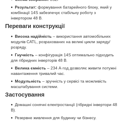
Результат:
формування батарейного блоку, який у
комбінації 14S забезпечує стабільну роботу з
інвертором 48 В.
Переваги конструкції
Висока надійність
– використання автомобільних
модулів CATL, розрахованих на великі цикли заряду/
розряду.
Гнучкість
– конфігурація 14S оптимально підходить
для гібридних інверторів 48 В.
Велика ємність
– 234 А·год дозволяє живити потужні
навантаження тривалий час.
Модульність
– зручність у сервісі та можливість
масштабування системи.
Застосування
Домашні сонячні електростанції (гібридні інвертори 48
В).
Резервне живлення для будинку чи бізнесу.