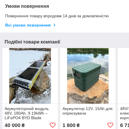
Умови повернення
Повернення товару впродовж 14 днів за домовленістю
Всі умови повернення
Подібні товари компанії
Акумуляторний модуль
Акумулятор 12V, 15Ah для
48V/
48V, 180Ah, 9.19kWh –
оприскувача
елек
LiFePO4 BYD Blade
корп
40 000
1 800
6 7
₴
₴