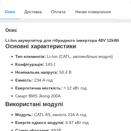
Опис
Доставка
Оплата
Умови повернення
Опис
Li-Ion акумулятор для гібридного інвертора 48V 12kWt
Основні характеристики
Тип елементів:
Li-Ion (CATL, автомобільні модулі)
Конфігурація:
14S (
Номінальна напруга:
50,4 В
Ємність:
234 А·год
Енергетична місткість:
≈ 12 кВт·год
Смарт BMS Jkong 200A
Використані модулі
Модуль:
CATL 8S, ємність 234 А·год
Енергія одного модуля:
6.87 кВт·год
Схема збирання:
8S2P