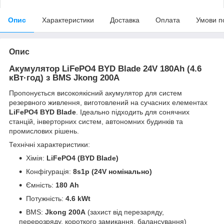
Опис
Характеристики
Доставка
Оплата
Умови п
Опис
Акумулятор LiFePO4 BYD Blade 24V 180Ah (4.6
кВт·год) з BMS Jkong 200A
Пропонується високоякісний акумулятор для систем
резервного живлення, виготовлений на сучасних елементах
LiFePO4 BYD Blade
. Ідеально підходить для сонячних
станцій, інверторних систем, автономних будинків та
промислових рішень.
Технічні характеристики:
Хімія:
LiFePO4 (BYD Blade)
Конфігурація:
8s1p (24V номінально)
Ємність:
180 Ah
Потужність:
4.6 kWt
BMS:
Jkong 200A
(захист від перезаряду,
перерозряду, короткого замикання, балансування)