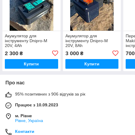
Акумулятор для
Акумулятор для
Пере
інструменту Dnipro-M
інструменту Dnipro-M
Maki
20V, 4Ah
20V, 8Ah
інст
2 300
3 000
700
₴
₴
Купити
Купити
Про нас
95% позитивних з 906 відгуків за рік
Працює з 10.09.2023
м. Рівне
Рівне, Україна
Контакти