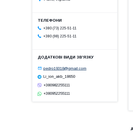
+380 (73) 225-51-11
+380 (98) 225-51-11
pedro19318@gmail.com
Li_ion_akb_18650
+380982255111
+380952255111