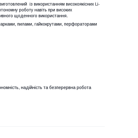
иготовлений із використанням високоякісних Li-
втономну роботу навіть при високих
ивного щоденного використання.
арками, пилами, гайкокрутами, перфораторами
номність, надійність та безперервна робота