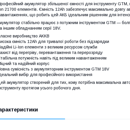
рофесійний акумулятор збільшеної ємності для інструменту GTM, в
on 21700 елементів. Ємність 12Ah забезпечує максимально довгу а
авантаженнях, що робить цей АКБ ідеальним рішенням для інтенс
кумулятор стабільно працює з потужним інструментом GTM — болг
а іншим обладнанням серії 18V.
ласне виробництво AKKB
исока ємність 12Ah для тривалої роботи без підзарядки
адійні Li-Ion елементи з великим ресурсом служби
ахист від перегріву, перевантаження та перерозряду
табільна потужність навіть під великим навантаженням
іцний та надійний корпус
овна сумісність з акумуляторним інструментом GTM 18V
деальний вибір для професійного використання
ей акумулятор створений для тих, кому потрібна максимальна авто
нструменту протягом усього робочого дня.
арактеристики