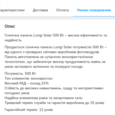
арактеристики
Доставка
Оплата
Умови повернення
Опис
Сонячна панель Longi Solar 500 Вт – висока ефективність та
надійність
Продається сонячна панель Longi Solar потужністю 500 Вт –
від одного з провідних світових виробників фотомодулів.
Панель виготовлена за сучасною монокристалічною
технологією, що забезпечує високу продуктивність навіть за
умов часткового затінення та похмурої погоди.
Потужність: 500 Вт
Тип елементів: монокристал
Високий ККД – понад 22%
Стійкість до високих навантажень, граду та несприятливих
погодних умов
Надійна алюмінієва рама та загартоване скло
Тривалий термін служби та гарантія виробника до 25 років:
Гарантійний термін: 12 років