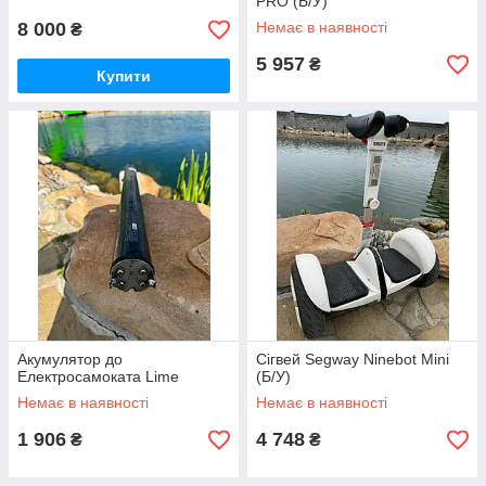
PRO (Б/У)
8 000
Немає в наявності
₴
5 957
₴
Купити
Акумулятор до
Сігвей Segway Ninebot Mini
Електросамоката Lime
(Б/У)
Немає в наявності
Немає в наявності
1 906
4 748
₴
₴