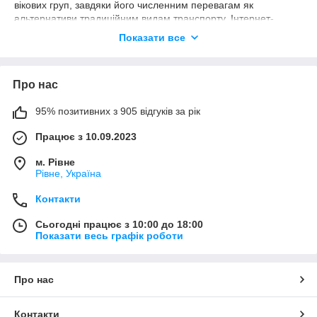
вікових груп, завдяки його численним перевагам як
альтернативи традиційним видам транспорту. Інтернет-
магазин AKKB пропонує широкий вибір сучасного
Показати все
електротранспорту за доступними цінами від провідних
виробників.
Види електротранспорту від AKKB:
Про нас
Електроскутери
: Дво- та триколісні моделі з
комфортною підвіскою і міцною рамою для стабільного
95% позитивних з 905 відгуків за рік
пересування.
Працює з 10.09.2023
Сігвеї
: Електричні самобалансуючі засоби
пересування на двох колесах, ідеальні для міського
м. Рівне
середовища.
Рівне, Україна
Електросамокати
: Компактні і потужні, з
Контакти
електродвигуном, забезпечують високу швидкість і
великий запас ходу.
Сьогодні працює з 10:00 до 18:00
Гіроскутери
: Управляються за допомогою
Показати весь графік роботи
гіроскопічних систем, реагуючи на рухи тіла.
Електровелосипеди
: Поєднують можливість
Про нас
педалювання з електричною тягою, забезпечуючи
гнучкість у використанні.
Переваги електротранспорту:
Контакти