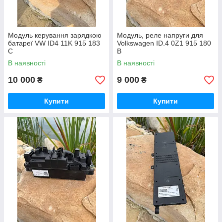
Модуль керування зарядкою
Модуль, реле напруги для
батареї VW ID4 11K 915 183
Volkswagen ID.4 0Z1 915 180
C
B
В наявності
В наявності
10 000
9 000
₴
₴
Купити
Купити