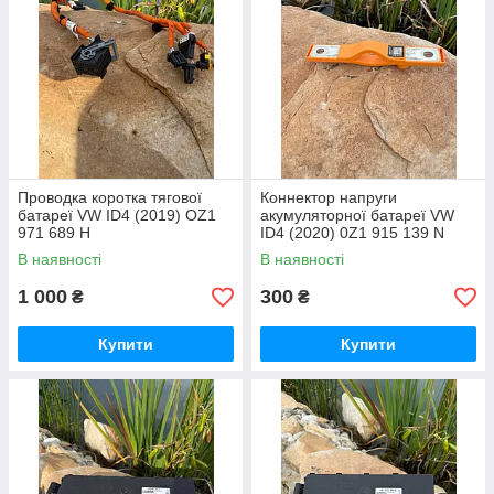
Проводка коротка тягової
Коннектор напруги
батареї VW ID4 (2019) OZ1
акумуляторної батареї VW
971 689 H
ID4 (2020) 0Z1 915 139 N
В наявності
В наявності
1 000
300
₴
₴
Купити
Купити