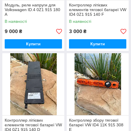
Модуль, реле напруги для
Контроллер літієвих
Volkswagen ID.4 0Z1 915 180
елементів тягової батареї VW
A
ID4 0Z1 915 140 F
В наявності
В наявності
9 000
3 000
₴
₴
Купити
Купити
Контроллер літієвих
Контроллер збору тягової
елементів тягової батареї VW
батареї VW ID4 11K 915 308
ID4 0Z1 915 140 D
E