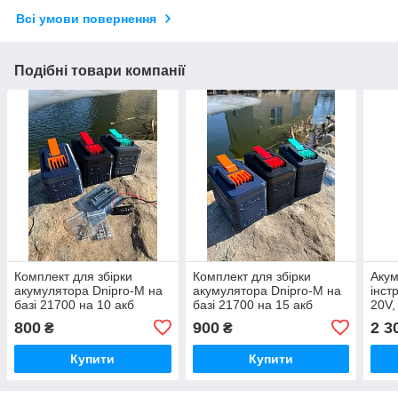
Всі умови повернення
Подібні товари компанії
Комплект для збірки
Комплект для збірки
Акум
акумулятора Dnipro-M на
акумулятора Dnipro-M на
інст
базі 21700 на 10 акб
базі 21700 на 15 акб
20V,
800
900
2 3
₴
₴
Купити
Купити