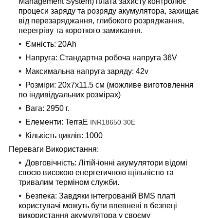
Management System) плата захисту контролює
процеси заряду та розряду акумулятора, захищає
від перезаряджання, глибокого розряджання,
перегріву та короткого замикання.
Ємність:
20Ah
Напруга:
Стандартна робоча напруга 36V
Максимальна напруга заряду:
42v
Розміри:
20х7х11.5 см (можливе виготовлення
по індивідуальних розмірах)
Вага:
2950 г.
Елементи:
TerraE
INR18650 30E
Кількість циклів
: 1000
Переваги Використання:
Довговічність:
Літій-іонні акумулятори відомі
своєю високою енергетичною щільністю та
тривалим терміном служби.
Безпека:
Завдяки інтегрованій BMS платі
користувачі можуть бути впевнені в безпеці
використання акумулятора у своєму