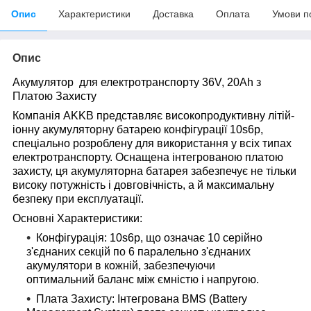
Опис
Характеристики
Доставка
Оплата
Умови п
Опис
Акумулятор для електротранспорту 36
V
, 20
Ah
з
Платою Захисту
Компанія AKKB
представляє високопродуктивну літій-
іонну акумуляторну батарею конфігурації 10s6p,
спеціально розроблену для використання у всіх типах
електротранспорту. Оснащена інтегрованою платою
захисту, ця акумуляторна батарея забезпечує не тільки
високу потужність і довговічність, а й максимальну
безпеку при експлуатації.
Основні Характеристики:
Конфігурація:
10s6p, що означає 10 серійно
з'єднаних секцій по 6 паралельно з'єднаних
акумулятори в кожній, забезпечуючи
оптимальний баланс між ємністю і напругою.
Плата Захисту:
Інтегрована BMS (Battery