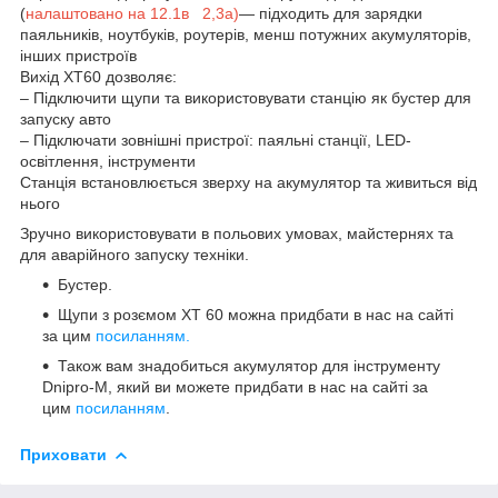
(
налаштовано на 12.1в 2,3а)
— підходить для зарядки
паяльників, ноутбуків, роутерів, менш потужних акумуляторів,
інших пристроїв
Вихід XT60 дозволяє:
– Підключити щупи та використовувати станцію як бустер для
запуску авто
– Підключати зовнішні пристрої: паяльні станції, LED-
освітлення, інструменти
Станція встановлюється зверху на акумулятор та живиться від
нього
Зручно використовувати в польових умовах, майстернях та
для аварійного запуску техніки.
Бустер.
Щупи з розємом XT 60 можна придбати в нас на сайті
за цим
посиланням.
Також вам знадобиться акумулятор для інструменту
Dnipro-M, який ви можете придбати в нас на сайті за
цим
посиланням
.
Приховати